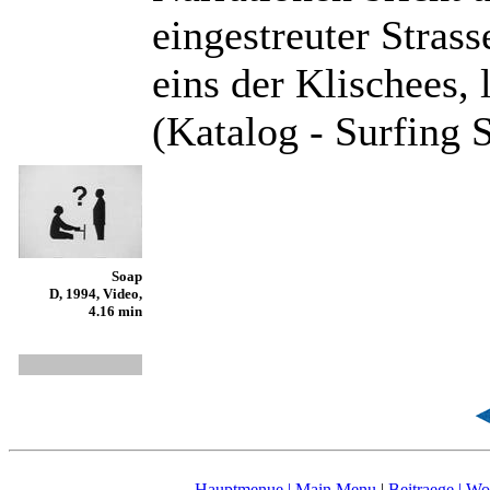
eingestreuter Stras
eins der Klischees, 
(Katalog - Surfing 
Soap
D, 1994, Video,
4.16 min
Hauptmenue
| Main Menu
|
Beitraege | Wo